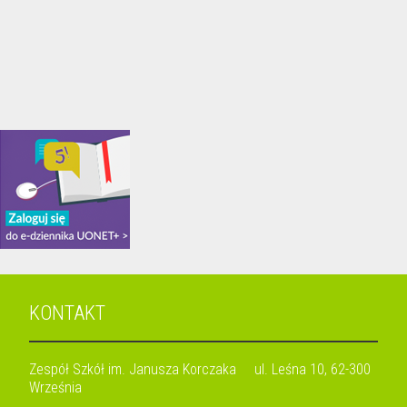
KONTAKT
Zespół Szkół im. Janusza Korczaka ul. Leśna 10, 62-300
Września